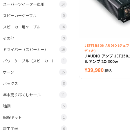
スーパーツイーター車用
14
スピーカーケーブル
5
スピーカー用ケーブル
16
その他
9
JEFFERSON AUDIO (
ドライバー（スピーカー）
16
ディオ)
J AUDIO アンプ JEF25
パワーケーブル（スピーカー）
ルアンプ 2Ω 300w
1
¥
39,980
税込
ホーン
15
ボックス
8
年末売り尽くしセール
11
強調
5
配線キット
1
電子工学
6