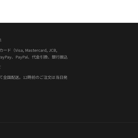
法
（Visa, Mastercard, JCB,
PayPay、PayPal、代金引換、銀行振込
て
て全国配送。12時前のご注文は当日発