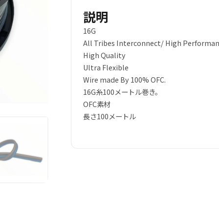
カ
説明
ー
16G
ケ
All Tribes Interconnect/ High Performan
ー
High Quality
ブ
Ultra Flexible
ル
Wire made By 100% OFC.
OFC
16G糸100メートル巻き。
リ
OFC素材
ー
長さ100メートル
ル
一
巻
100M
個