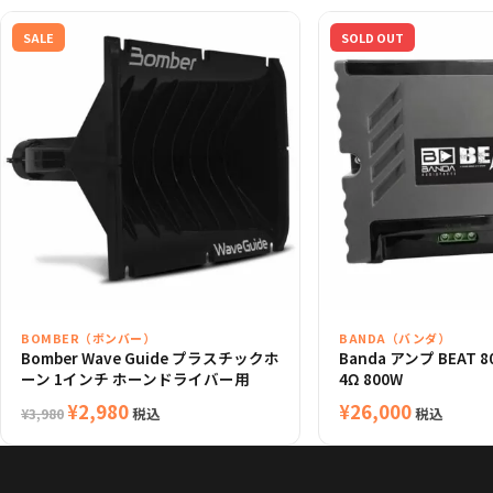
SALE
SOLD OUT
BOMBER（ボンバー）
BANDA（バンダ）
Bomber Wave Guide プラスチックホ
Banda アンプ BEAT 
ーン 1インチ ホーンドライバー用
4Ω 800W
元
現
¥
2,980
¥
26,000
税込
税込
¥
3,980
の
在
価
の
格
価