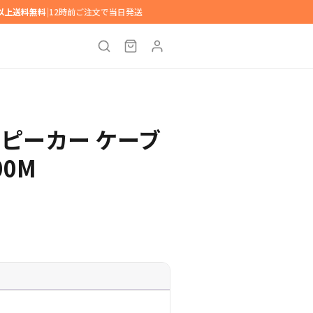
円以上送料無料
|
12時前ご注文で当日発送
WG スピーカー ケーブ
00M