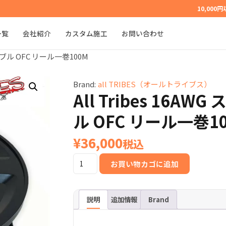
10,000
一覧
会社紹介
カスタム施工
お問い合わせ
 ケーブル OFC リール一巻100M
Brand:
all TRIBES（オールトライブス）
All Tribes 16A
ル OFC リール一巻1
¥
36,000
税込
All
お買い物カゴに追加
Tribes
16AWG
ス
説明
追加情報
Brand
ピ
ー