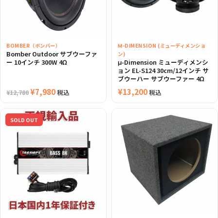
BOMBER（ボンバー）
Μ-DIMENSION (ミューディメンショ
Bomber Outdoor サブウーファ
ン)
ー 10インチ 300W 4Ω
μ-Dimension ミューディメンシ
ョン EL-S124 30cm/12インチ サ
ブウーハー サブウーファー 4Ω
元
¥
7,980
現
¥
13,200
税込
税込
¥
12,780
の
在
価
の
SOLD OUT
格
価
は
格
¥12,780
は
で
¥7,980
し
で
た。
す。