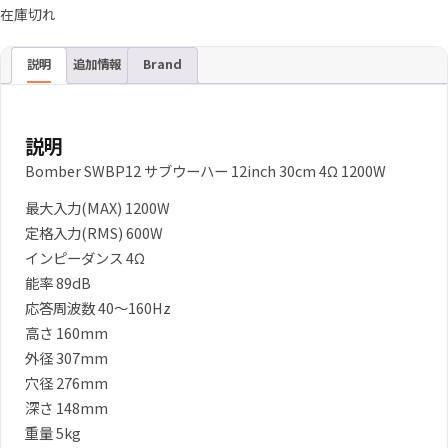
在庫切れ
説明
追加情報
Brand
説明
Bomber SWBP12 サブウーハー 12inch 30cm 4Ω 1200W
最大入力(MAX) 1200W
定格入力(RMS) 600W
インピーダンス 4Ω
能率 89dB
応答周波数 40～160Hz
高さ 160mm
外径 307mm
穴径 276mm
深さ 148mm
重量 5kg