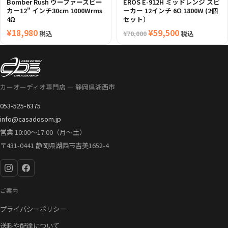
Bomber Rush ウーファースピー
EROS E-912H ミッドレンジ スピ
カー12" インチ30cm 1000Wrms
ーカー 12インチ 6Ω 1800W (2個
4Ω
セット）
¥
18,980
元
¥
59,500
現
税込
税込
¥
70,000
の
在
価
の
格
価
は
格
カーオーディオ専門店 — 静岡県湖西市
¥70,000
は
053-525-6375
で
¥59,500
info@casadosom.jp
し
で
営業 10:00〜17:00（月〜土）
た。
す。
〒431-0441 静岡県湖西市吉美1652-4
ご案内
プライバシーポリシー
送料や配達について