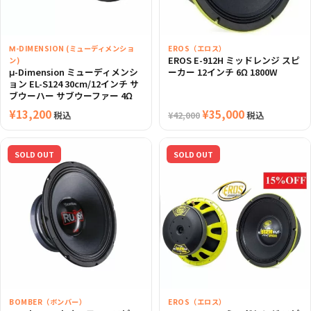
Μ-DIMENSION (ミューディメンショ
EROS（エロス）
EROS E-912H ミッドレンジ スピ
ン)
μ-Dimension ミューディメンシ
ーカー 12インチ 6Ω 1800W
ョン EL-S124 30cm/12インチ サ
ブウーハー サブウーファー 4Ω
¥
13,200
元
¥
35,000
現
税込
税込
¥
42,000
の
在
価
の
SOLD OUT
SOLD OUT
格
価
は
格
¥42,000
は
で
¥35,000
し
で
た。
す。
BOMBER（ボンバー）
EROS（エロス）