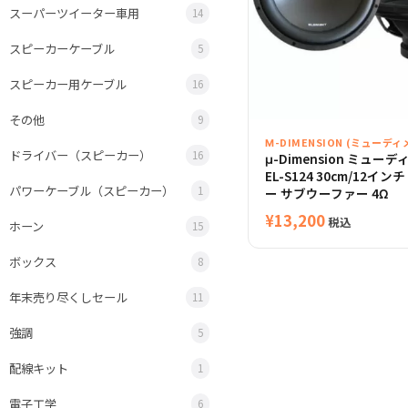
スーパーツイーター車用
14
スピーカーケーブル
5
スピーカー用ケーブル
16
その他
9
Μ-DIMENSION (ミューデ
ドライバー（スピーカー）
16
μ-Dimension ミュー
EL-S124 30cm/12イ
パワーケーブル（スピーカー）
1
ー サブウーファー 4Ω
¥
13,200
税込
ホーン
15
ボックス
8
年末売り尽くしセール
11
強調
5
配線キット
1
電子工学
6