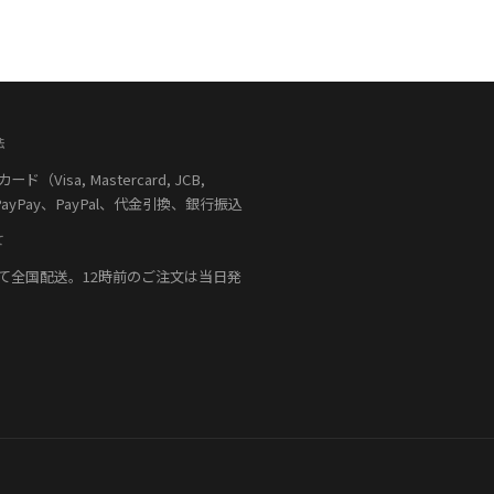
法
（Visa, Mastercard, JCB,
PayPay、PayPal、代金引換、銀行振込
て
て全国配送。12時前のご注文は当日発