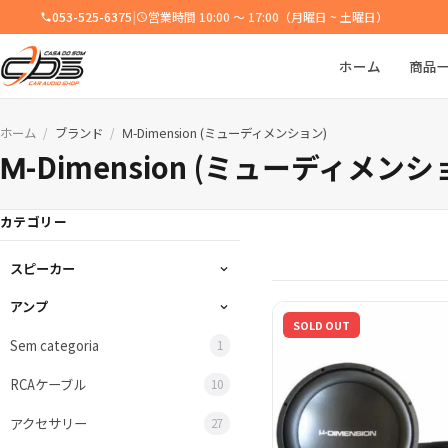
053-525-6375
|
営業時間 10:00 ～ 17:00（月曜日 ~ 土曜日）
ホーム
商品
ホーム
ブランド
Μ-Dimension (ミューディメンション)
/
/
Μ-Dimension (ミューディメンシ
カテゴリー
スピーカー
アンプ
SOLD OUT
Sem categoria
1
RCAケーブル
10
アクセサリー
27