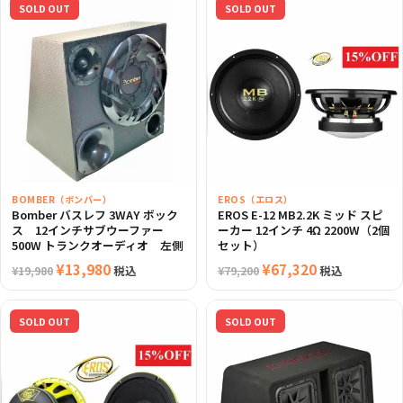
SOLD OUT
SOLD OUT
BOMBER（ボンバー）
EROS（エロス）
Bomber バスレフ 3WAY ボック
EROS E-12 MB2.2K ミッド スピ
ス 12インチサブウーファー
ーカー 12インチ 4Ω 2200W（2個
500W トランクオーディオ 左側
セット）
元
¥
13,980
現
元
¥
67,320
現
税込
税込
¥
19,980
¥
79,200
の
在
の
在
価
の
価
の
SOLD OUT
SOLD OUT
格
価
格
価
は
格
は
格
¥19,980
は
¥79,200
は