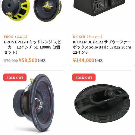
で
¥13,980
で
¥67,320
し
で
し
で
た。
す。
た。
す。
EROS（エロス）
KICKER（キッカー）
EROS E-912H ミッドレンジ スピ
KICKER DL7R122 サブウーファー
ーカー 12インチ 6Ω 1800W (2個
ボックスSolo-Baric L7R12 30cm
セット）
12インチ
元
¥
59,500
現
¥
144,000
税込
税込
¥
70,000
の
在
価
の
SOLD OUT
SOLD OUT
格
価
は
格
¥70,000
は
で
¥59,500
し
で
た。
す。