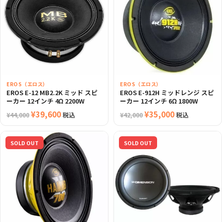
¥80,000
は
で
¥68,000
し
で
た。
す。
EROS（エロス）
EROS（エロス）
EROS E-12 MB2.2K ミッド スピ
EROS E-912H ミッドレンジ スピ
ーカー 12インチ 4Ω 2200W
ーカー 12インチ 6Ω 1800W
元
¥
39,600
現
元
¥
35,000
現
税込
税込
¥
44,000
¥
42,000
の
在
の
在
価
の
価
の
SOLD OUT
SOLD OUT
格
価
格
価
は
格
は
格
¥44,000
は
¥42,000
は
で
¥39,600
で
¥35,000
し
で
し
で
た。
す。
た。
す。