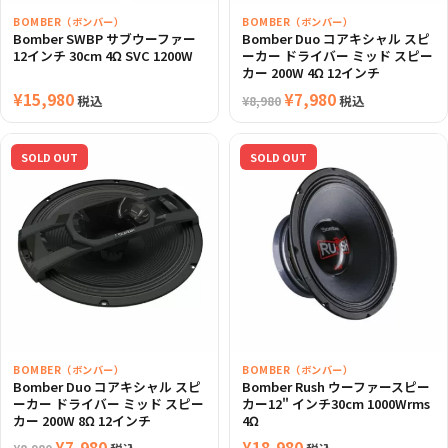
BOMBER（ボンバー）
BOMBER（ボンバー）
Bomber SWBP サブウーファー
Bomber Duo コアキシャル スピ
12インチ 30cm 4Ω SVC 1200W
ーカー ドライバー ミッド スピー
カー 200W 4Ω 12インチ
¥
15,980
元
¥
7,980
現
税込
税込
¥
8,980
の
在
価
の
SOLD OUT
SOLD OUT
格
価
は
格
¥8,980
は
で
¥7,980
し
で
た。
す。
BOMBER（ボンバー）
BOMBER（ボンバー）
Bomber Duo コアキシャル スピ
Bomber Rush ウーファースピー
ーカー ドライバー ミッド スピー
カー12" インチ30cm 1000Wrms
カー 200W 8Ω 12インチ
4Ω
元
¥
7,980
現
¥
18,980