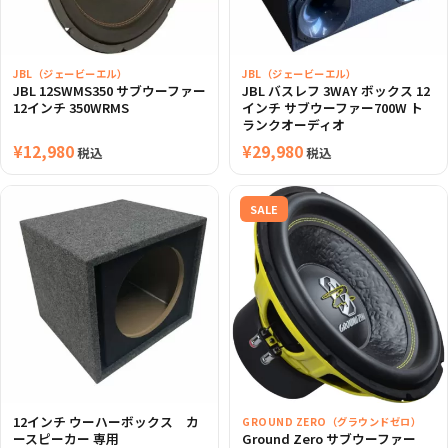
JBL（ジェービーエル）
JBL（ジェービーエル）
JBL 12SWMS350 サブウーファー
JBL バスレフ 3WAY ボックス 12
12インチ 350WRMS
インチ サブウーファー700W ト
ランクオーディオ
¥
12,980
¥
29,980
税込
税込
SALE
12インチ ウーハーボックス カ
GROUND ZERO（グラウンドゼロ）
ースピーカー 専用
Ground Zero サブウーファー