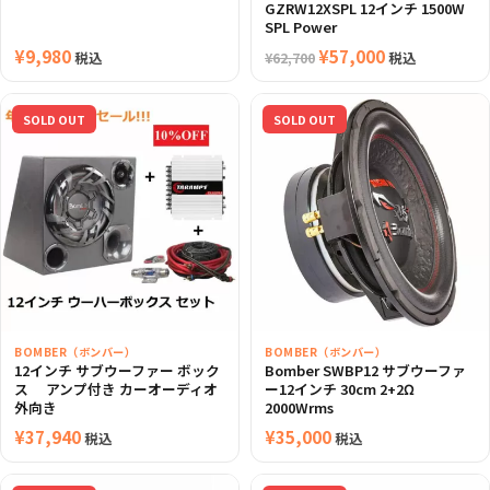
GZRW12XSPL 12インチ 1500W
SPL Power
¥
9,980
元
¥
57,000
現
税込
税込
¥
62,700
の
在
価
の
SOLD OUT
SOLD OUT
格
価
は
格
¥62,700
は
で
¥57,000
し
で
た。
す。
BOMBER（ボンバー）
BOMBER（ボンバー）
12インチ サブウーファー ボック
Bomber SWBP12 サブウーファ
ス アンプ付き カーオーディオ
ー12インチ 30cm 2+2Ω
外向き
2000Wrms
¥
37,940
¥
35,000
税込
税込