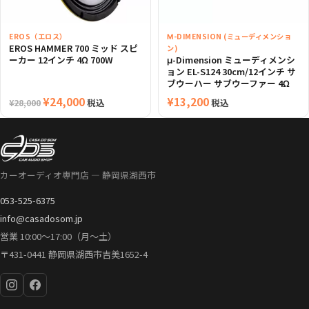
EROS（エロス）
Μ-DIMENSION (ミューディメンショ
EROS HAMMER 700 ミッド スピ
ン)
ーカー 12インチ 4Ω 700W
μ-Dimension ミューディメンシ
ョン EL-S124 30cm/12インチ サ
ブウーハー サブウーファー 4Ω
元
¥
24,000
現
¥
13,200
税込
税込
¥
28,000
の
在
価
の
格
価
は
格
カーオーディオ専門店 — 静岡県湖西市
¥28,000
は
053-525-6375
で
¥24,000
info@casadosom.jp
し
で
営業 10:00〜17:00（月〜土）
た。
す。
〒431-0441 静岡県湖西市吉美1652-4