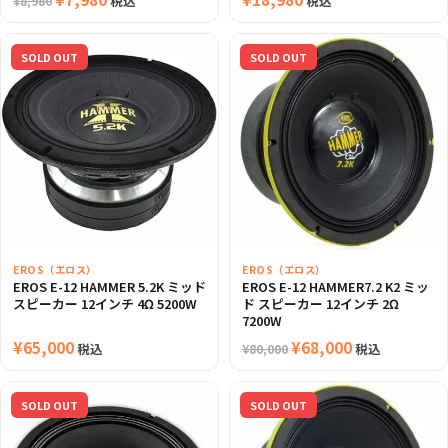
税込
税込
¥
8,980
の
在
価
の
SOLD OUT
SOLD OUT
格
価
は
格
¥8,980
は
で
¥7,980
し
で
た。
す。
EROS（エロス）
EROS（エロス）
EROS E-12 HAMMER 5.2K ミッド
EROS E-12 HAMMER7.2 K2 ミッ
スピーカー 12インチ 4Ω 5200W
ド スピーカー 12インチ 2Ω
7200W
¥
65,000
元
¥
68,000
現
税込
税込
¥
80,000
の
在
価
の
SOLD OUT
SOLD OUT
格
価
は
格