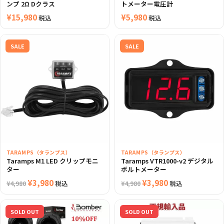
ンプ 2Ω Dクラス
トメーター電圧計
¥
15,980
¥
5,980
税込
税込
SALE
SALE
TARAMPS（タランプス）
TARAMPS（タランプス）
Taramps M1 LED クリップモニ
Taramps VTR1000-v2 デジタル
ター
ボルトメーター
元
¥
3,980
現
元
¥
3,980
現
税込
税込
¥
4,980
¥
4,980
の
在
の
在
価
の
価
の
SOLD OUT
SOLD OUT
格
価
格
価