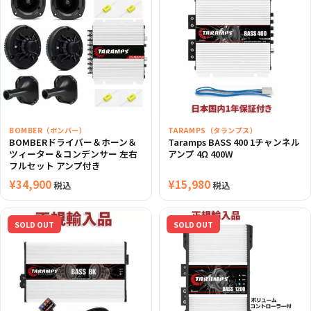
は
格
は
格
¥4,980
は
¥4,980
は
で
¥3,980
で
¥3,980
し
で
し
で
た。
す。
た。
す。
BOMBER（ボンバー）
TARAMPS（タランプス）
BOMBERドライバー＆ホーン＆
Taramps BASS 400 1チャンネル
ツィーター＆コンデンサー 左右
アンプ 4Ω 400W
フルセット アンプ付き
¥
34,900
¥
15,980
税込
税込
SOLD OUT
SOLD OUT