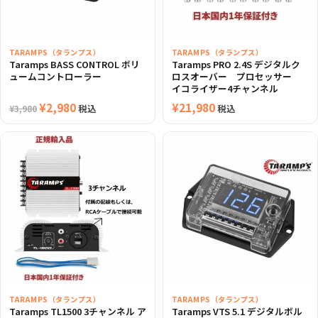
TARAMPS（タランプス）
TARAMPS（タランプス）
Taramps BASS CONTROL ボリ
Taramps PRO 2.4S デジタルク
ュームコントローラー
ロスオーバー プロセッサー
イコライザー4チャンネル
元
¥
2,980
現
¥
21,980
税込
税込
¥
3,980
の
在
価
の
格
価
は
格
¥3,980
は
で
¥2,980
し
で
た。
す。
TARAMPS（タランプス）
TARAMPS（タランプス）
Taramps TL1500 3チャンネル ア
Taramps VTS 5.1 デジタルボル