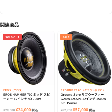
関連商品
SOLD OUT
SALE
EROS（エロス）
GROUND ZERO（グラウンドゼロ）
EROS HAMMER 700 ミッド スピ
Ground Zero サブウーファー
ーカー 12インチ 4Ω 700W
GZRW12XSPL 12インチ 1500W
SPL Power
元
¥
24,000
現
元
¥
57,000
現
税込
税込
¥
28,000
¥
62,700