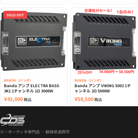
の
在
の
在
価
の
価
の
SOLD OUT
格
価
格
価
は
格
は
格
¥28,000
は
¥62,700
は
で
¥24,000
で
¥57,000
し
で
し
で
た。
す。
た。
す。
BANDA（バンダ）
BANDA（バンダ）
Banda アンプ ELECTRA BASS
Banda アンプ VIKING 5002 1チ
3K1 1チャンネル 1Ω 3000W
ャンネル 2Ω 5000W
¥
42,000
¥
58,500
税込
税込
カーオーディオ専門店 — 静岡県湖西市