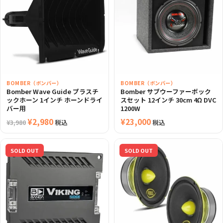
BOMBER（ボンバー）
BOMBER（ボンバー）
Bomber Wave Guide プラスチ
Bomber サブウーファーボック
ックホーン 1インチ ホーンドライ
スセット 12インチ 30cm 4Ω DVC
バー用
1200W
元
¥
2,980
現
¥
23,000
税込
税込
¥
3,980
の
在
価
の
SOLD OUT
SOLD OUT
格
価
は
格
¥3,980
は
で
¥2,980
し
で
た。
す。