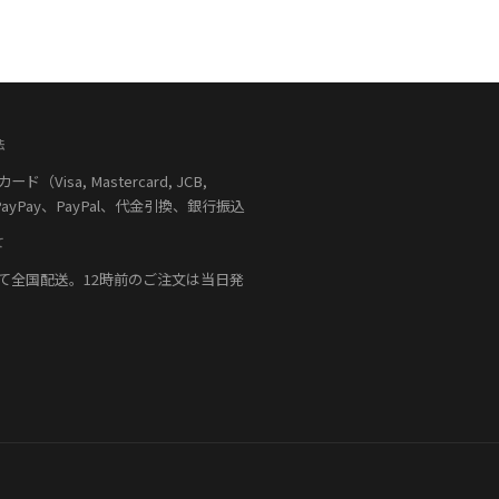
法
（Visa, Mastercard, JCB,
PayPay、PayPal、代金引換、銀行振込
て
て全国配送。12時前のご注文は当日発