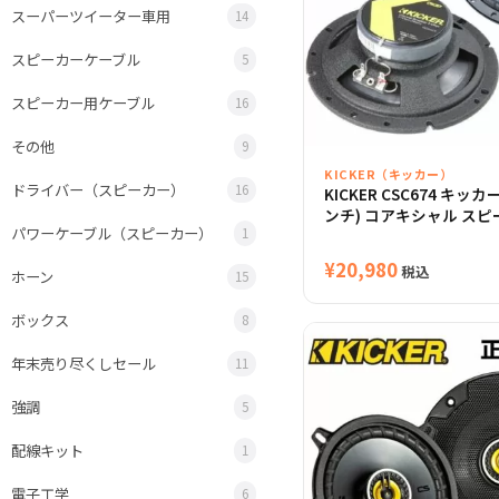
スーパーツイーター車用
14
スピーカーケーブル
5
スピーカー用ケーブル
16
その他
9
KICKER（キッカー）
ドライバー（スピーカー）
16
KICKER CSC674 キッカー
ンチ) コアキシャル スピー
パワーケーブル（スピーカー）
1
¥
20,980
税込
ホーン
15
ボックス
8
年末売り尽くしセール
11
強調
5
配線キット
1
電子工学
6