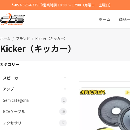
053-525-6375
|
営業時間 10:00 ～ 17:00（月曜日 ~ 土曜日）
ホーム
商品
ホーム
ブランド
Kicker（キッカー）
/
/
Kicker（キッカー）
カテゴリー
スピーカー
アンプ
Sem categoria
1
RCAケーブル
10
アクセサリー
27