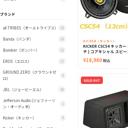
ブランド
all TRIBES（オールトライブス）
18
Banda（バンダ）
18
KICKER（キッカー）
KICKER CSC54 キッカー 
Bomber（ボンバー）
23
チ ) コアキシャル スピー
¥
18,980
税込
EROS（エロス）
15
GROUND ZERO（グラウンドゼ
4
ロ）
SOLD OUT
JBL（ジェービーエル）
38
Jefferson Audio (ジェファーソ
1
ン・オーディオ)
Kicker（キッカー）
9