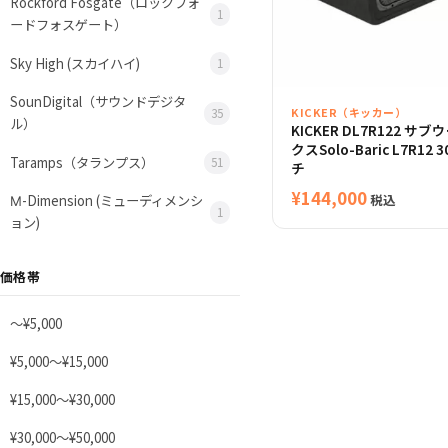
Rockford Fosgate（ロックフォ
1
ードフォスゲート）
Sky High (スカイハイ)
1
SounDigital（サウンドデジタ
KICKER（キッカー）
35
ル）
KICKER DL7R122 
クスSolo-Baric L7R12 
Taramps（タランプス）
51
チ
¥
144,000
税込
Μ-Dimension (ミューディメンシ
1
ョン)
価格帯
〜¥5,000
¥5,000〜¥15,000
¥15,000〜¥30,000
¥30,000〜¥50,000