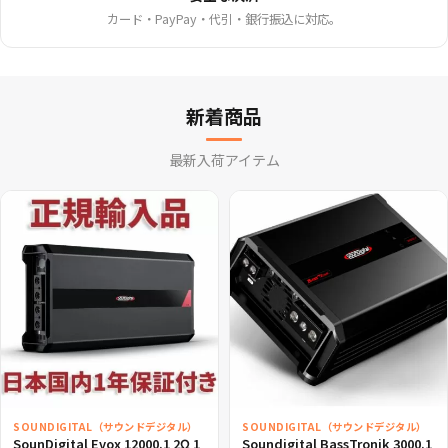
カード・PayPay・代引・銀行振込に対応。
新着商品
最新入荷アイテム
SOUNDIGITAL（サウンドデジタル）
SOUNDIGITAL（サウンドデジタル）
SounDigital Evox 12000.1 2Ω 1
Soundigital BassTronik 3000.1