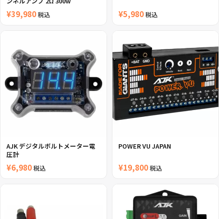
ンネルアンプ 2Ω 300w
¥
39,980
¥
5,980
税込
税込
AJK デジタルボルトメーター電
POWER VU JAPAN
圧計
¥
6,980
¥
19,800
税込
税込