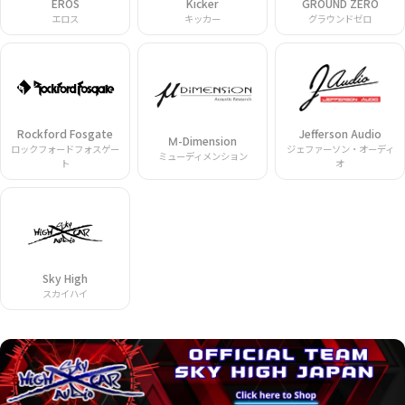
EROS
Kicker
GROUND ZERO
エロス
キッカー
グラウンドゼロ
Rockford Fosgate
Jefferson Audio
Μ-Dimension
ロックフォードフォスゲー
ジェファーソン・オーディ
ミューディメンション
ト
オ
Sky High
スカイハイ