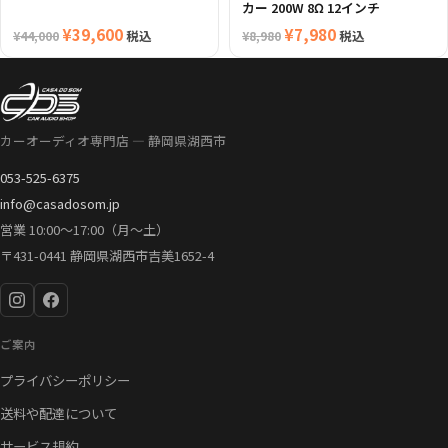
カー 200W 8Ω 12インチ
元
¥
39,600
現
元
¥
7,980
現
税込
税込
¥
44,000
¥
8,980
の
在
の
在
価
の
価
の
格
価
格
価
は
格
は
格
カーオーディオ専門店 — 静岡県湖西市
¥44,000
は
¥8,980
は
053-525-6375
で
¥39,600
で
¥7,980
info@casadosom.jp
し
で
し
で
営業 10:00〜17:00（月〜土）
た。
す。
た。
す。
〒431-0441 静岡県湖西市吉美1652-4
ご案内
プライバシーポリシー
送料や配達について
サービス規約