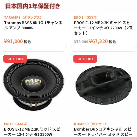
TARAMPS（タランプス）
EROS（エロス）
Taramps BASS 8K 1Ω 1チャンネ
EROS E-12 MB2.2K ミッド スピ
ル アンプ 8000W
ーカー 12インチ 4Ω 2200W（2個
セット）
¥
91,000
元
¥
67,320
現
税込
税込
¥
79,200
の
在
価
の
SOLD OUT
SOLD OUT
格
価
は
格
¥79,200
は
で
¥67,320
し
で
た。
す。
EROS（エロス）
BOMBER（ボンバー）
EROS E-12 MB2.2K ミッド スピ
Bomber Duo コアキシャル スピ
ーカー 12インチ 4Ω 2200W
ーカー ドライバー ミッド スピー