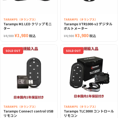
TARAMPS（タランプス）
TARAMPS（タランプス）
Taramps M1 LED クリップモニ
Taramps VTR1000-v2 デジタル
ター
ボルトメーター
元
¥
3,980
現
元
¥
3,980
現
税込
税込
¥
4,980
¥
4,980
の
在
の
在
価
の
価
の
SOLD OUT
SOLD OUT
格
価
格
価
は
格
は
格
¥4,980
は
¥4,980
は
で
¥3,980
で
¥3,980
し
で
し
で
た。
す。
た。
す。
TARAMPS（タランプス）
TARAMPS（タランプス）
Taramps Connect control USB
Taramps TLC3000 コントロール
リモコン
リモコン