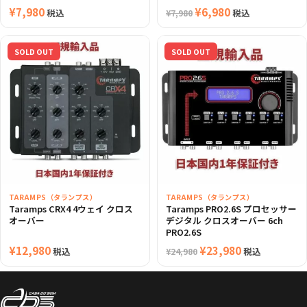
¥
7,980
元
¥
6,980
現
税込
税込
¥
7,980
の
在
価
の
SOLD OUT
SOLD OUT
格
価
は
格
¥7,980
は
で
¥6,980
し
で
た。
す。
TARAMPS（タランプス）
TARAMPS（タランプス）
Taramps CRX4 4ウェイ クロス
Taramps PRO2.6S プロセッサー
オーバー
デジタル クロスオーバー 6ch
PRO2.6S
¥
12,980
元
¥
23,980
現
税込
税込
¥
24,980
の
在
価
の
格
価