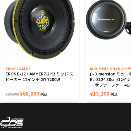
EROS（エロス）
Μ-DIMENSION (ミュ
EROS E-12 HAMMER7.2 K2 ミッド ス
μ-Dimension ミ
ピーカー 12インチ 2Ω 7200W
EL-S124 30cm/1
ー サブウーファー 4Ω
元
現
¥
68,000
¥
13,200
税込
税込
¥
80,000
の
在
価
の
格
価
は
格
¥80,000
は