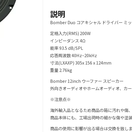
格
価
説明
は
格
Bomber Duo コアキシャル ドライバー ミッ
¥8,980
は
定格入力(RMS) 200W
で
¥7,980
インピーダンス 4Ω
能率 93.5 dB/SPL
し
で
応答周波数 40Hz~20kHz
た。
す。
寸法(LXAXP) 305x 156 x 124mm
重量 2.76kg
Bomber 12inch ウーファー スピーカー
外向きオーディオやホームオーディオ、カー
※注意点※
海外輸入品となるため商品の箱に汚れや傷
商品本体にも、工場出荷時の細かな傷や塗
商品の使用に影響が出る場合は交換を致し