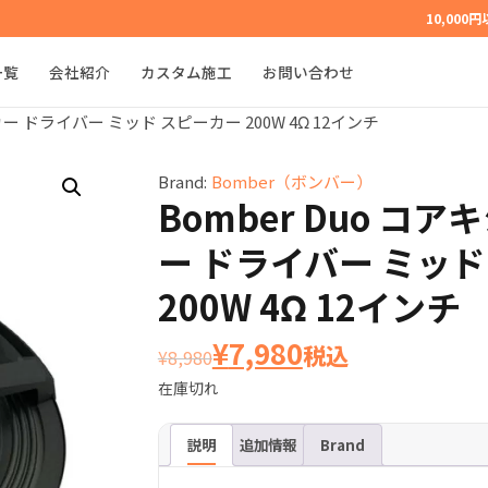
10,000
一覧
会社紹介
カスタム施工
お問い合わせ
カー ドライバー ミッド スピーカー 200W 4Ω 12インチ
Brand:
Bomber（ボンバー）
Bomber Duo コ
ー ドライバー ミッド
200W 4Ω 12インチ
元
現
¥
7,980
税込
¥
8,980
在庫切れ
の
在
価
の
説明
追加情報
Brand