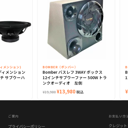
ーディメンション)
BOMBER（ボンバー）
ューディメンション
Bomber バスレフ 3WAY ボックス
2インチ サブウーハ
12インチサブウーファー 500W トラ
1
ンクオーディオ 左側
元
現
¥
13,980
¥
税込
¥
19,980
の
在
価
の
格
価
ご案内
お支払い方
は
格
クレジットカード
プライバシーポリシー
¥19,980
は