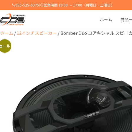
053-525-6375
|
営業時間 10:00 ～ 17:00（月曜日 ~ 土曜日）
ホーム
商品
ホーム
/
12インチスピーカー
/ Bomber Duo コアキシャル スピー
セール