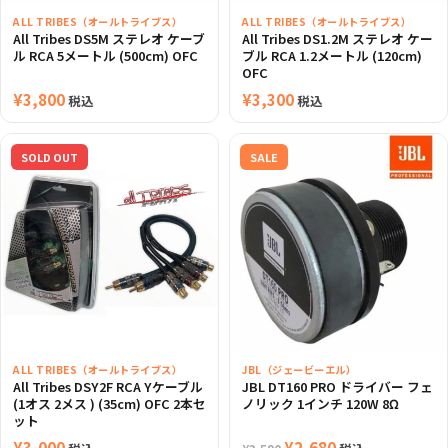
ALL TRIBES（オールトライブス）
ALL TRIBES（オールトライブス）
All Tribes DS5M ステレオ ケーブ
All Tribes DS1.2M ステレオ ケー
ル RCA 5メートル (500cm) OFC
ブル RCA 1.2メートル (120cm)
OFC
¥
3,800
¥
3,300
税込
税込
SOLD OUT
SALE
ALL TRIBES（オールトライブス）
JBL（ジェービーエル）
All Tribes DSY2F RCA Yケーブル
JBL DT160 PRO ドライバー フェ
(1オス 2メス ) (35cm) OFC 2本セ
ノリック 1インチ 120W 8Ω
ット
¥
3,000
元
¥
2,680
現