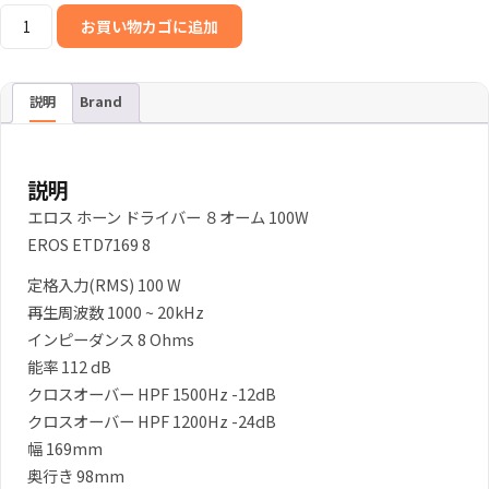
EROS
お買い物カゴに追加
ETD7169
2
イ
説明
Brand
ン
チ
ド
説明
ラ
エロス ホーン ドライバー ８オーム 100W
イ
EROS ETD7169 8
バ
定格入力(RMS) 100 W
ー
再生周波数 1000 ~ 20kHz
8Ω
インピーダンス 8 Ohms
100W
能率 112 dB
個
クロスオーバー HPF 1500Hz -12dB
クロスオーバー HPF 1200Hz -24dB
幅 169mm
奥行き 98mm