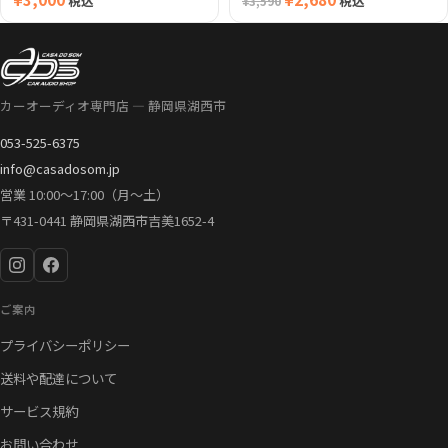
税込
税込
¥
3,590
の
在
価
の
格
価
は
格
カーオーディオ専門店 — 静岡県湖西市
¥3,590
は
053-525-6375
で
¥2,680
info@casadosom.jp
し
で
営業 10:00〜17:00（月〜土）
た。
す。
〒431-0441 静岡県湖西市吉美1652-4
ご案内
プライバシーポリシー
送料や配達について
サービス規約
お問い合わせ