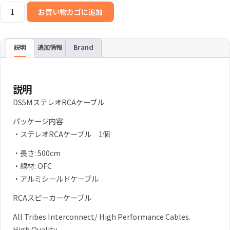
All
お買い物カゴに追加
Tribes
DS5M
ス
説明
追加情報
Brand
テ
レ
オ
説明
ケ
DS5MステレオRCAケーブル
ー
パッケージ内容
ブ
・ステレオRCAケーブル 1個
ル
RCA
・長さ: 500cm
5
・線材: OFC
メ
・アルミシールドケーブル
ー
RCAスピーカーケーブル
ト
ル
All Tribes Interconnect/ High Performance Cables.
(500cm)
High Quality