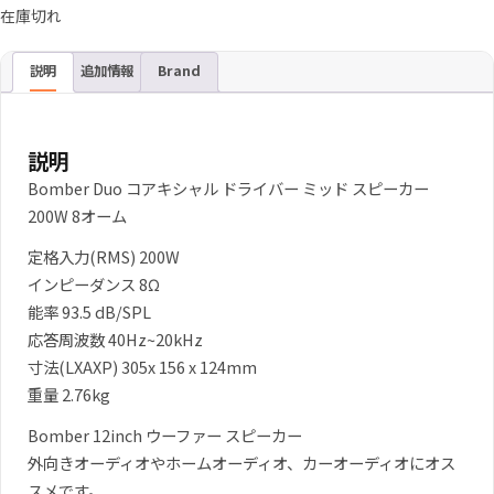
の
在
在庫切れ
価
の
説明
追加情報
Brand
格
価
は
格
説明
¥8,980
は
Bomber Duo コアキシャル ドライバー ミッド スピーカー
で
¥7,980
200W 8オーム
し
で
定格入力(RMS) 200W
インピーダンス 8Ω
た。
す。
能率 93.5 dB/SPL
応答周波数 40Hz~20kHz
寸法(LXAXP) 305x 156 x 124mm
重量 2.76kg
Bomber 12inch ウーファー スピーカー
外向きオーディオやホームオーディオ、カーオーディオにオス
スメです。