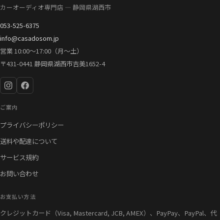
は
格
カーオーディオ専門店 — 静岡県湖西市
¥42,000
は
053-525-6375
で
¥35,000
info@casadosom.jp
し
で
営業 10:00〜17:00（月〜土）
た。
す。
〒431-0441 静岡県湖西市吉美1652-4
ご案内
プライバシーポリシー
送料や配達について
サービス規約
お問い合わせ
お支払い方法
クレジットカード（Visa, Mastercard, JCB, AMEX）、PayPay、PayPal、代