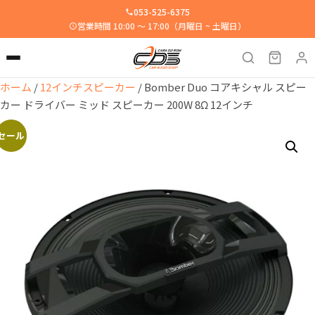
053-525-6375
営業時間 10:00 ～ 17:00（月曜日 ~ 土曜日）
ホーム
/
12インチスピーカー
/ Bomber Duo コアキシャル スピー
カー ドライバー ミッド スピーカー 200W 8Ω 12インチ
セール