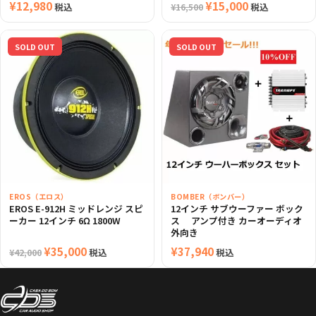
¥
12,980
元
¥
15,000
現
税込
税込
¥
16,500
の
在
価
の
SOLD OUT
SOLD OUT
格
価
は
格
¥16,500
は
で
¥15,000
し
で
た。
す。
EROS（エロス）
BOMBER（ボンバー）
EROS E-912H ミッドレンジ スピ
12インチ サブウーファー ボック
ーカー 12インチ 6Ω 1800W
ス アンプ付き カーオーディオ
外向き
元
¥
35,000
現
¥
37,940
税込
税込
¥
42,000
の
在
価
の
格
価