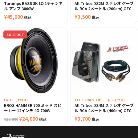
Taramps BASS 3K 1Ω 1チャンネ
All Tribes DS2M ステレオ ケーブ
ル アンプ 3000W
ル RCA 2メートル (200cm) OFC
¥
45,000
¥
3,500
税込
税込
SOLD OUT
EROS（エロス）
ALL TRIBES（オールトライブス）
EROS HAMMER 700 ミッド スピ
All Tribes DS4M ステレオ ケーブ
ーカー 12インチ 4Ω 700W
ル RCA 4メートル (400cm) OFC
元
¥
24,000
現
¥
3,700
税込
税込
¥
28,000
の
在
価
の