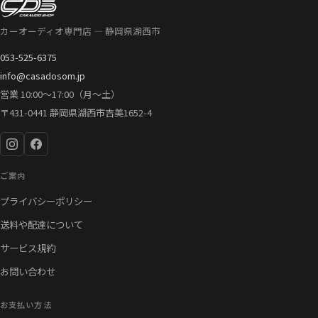
格
価
は
格
カーオーディオ専門店 — 静岡県湖西市
¥28,000
は
053-525-6375
で
¥24,000
info@casadosom.jp
し
で
営業 10:00〜17:00（月〜土）
た。
す。
〒431-0441 静岡県湖西市吉美1652-4
ご案内
プライバシーポリシー
送料や配達について
サービス規約
お問い合わせ
お支払い方法