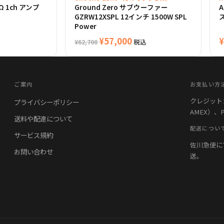
1Ω 1ch アンプ
Ground Zero サブウーファー
A
GZRW12XSPL 12インチ 1500W SPL
ス
Power
元
現
¥
57,000
¥
税込
¥
62,700
の
在
価
の
格
価
ご案内
お支払い方
は
格
クレジットカード
プライバシーポリシー
¥62,700
は
AMEX）、
で
¥57,000
送料や配達について
し
で
配送につい
サービス規約
た。
す。
佐川急便に
お問い合わせ
送。