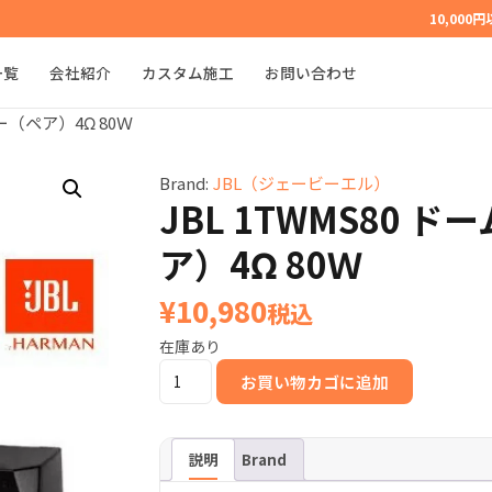
10,000
一覧
会社紹介
カスタム施工
お問い合わせ
ター（ペア）4Ω 80Ｗ
Brand:
JBL（ジェービーエル）
JBL 1TWMS80 
ア）4Ω 80Ｗ
¥
10,980
税込
在庫あり
JBL
お買い物カゴに追加
1TWMS80 ド
ー
ム
説明
Brand
ツ