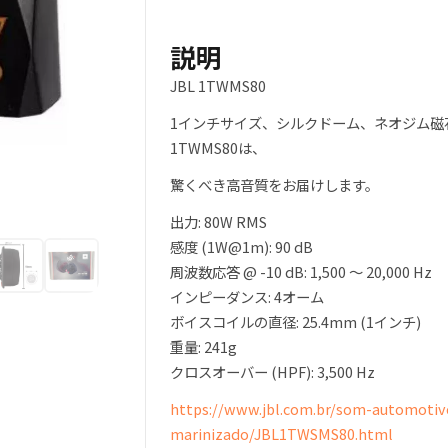
イ
ー
説明
タ
JBL 1TWMS80
ー
（ペ
1インチサイズ、シルクドーム、ネオジム磁
ア）
1TWMS80は、
4Ω
驚くべき高音質をお届けします。
80
Ｗ
出力: 80W RMS
個
感度 (1W@1m): 90 dB
周波数応答 @ -10 dB: 1,500 ～ 20,000 Hz
インピーダンス: 4オーム
ボイスコイルの直径: 25.4mm (1インチ)
重量: 241g
クロスオーバー (HPF): 3,500 Hz
https://www.jbl.com.br/som-automotiv
marinizado/JBL1TWSMS80.html