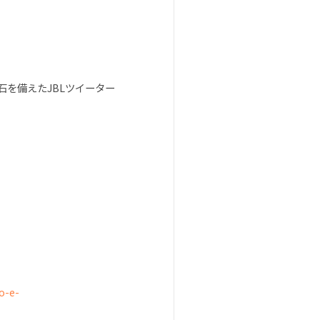
石を備えたJBLツイーター
o-e-