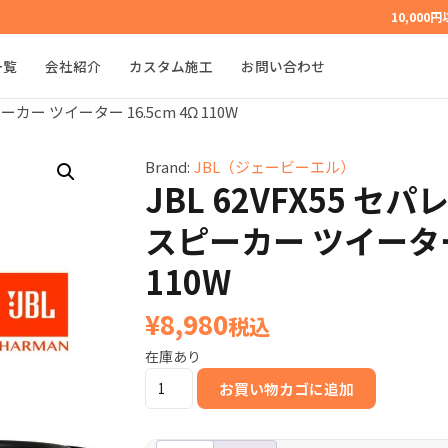
10,000
一覧
会社紹介
カスタム施工
お問い合わせ
ーカー ツイーター 16.5cm 4Ω 110W
Brand:
JBL（ジェービーエル）
JBL 62VFX55 セ
スピーカー ツイーター 
110W
¥
8,980
税込
在庫あり
JBL
お買い物カゴに追加
62VFX55
セ