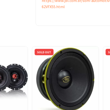
https://www.jbl.com.br/som-automotivo
ー
62VFX55.html
16.5cm
4Ω
110W
個
SOLD OUT
S