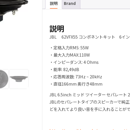
パ
説明
Brand
レ
ー
ト
説明
キ
JBL 62VFX55 コンポネントキット 6イ
ッ
ト
・定格入力RMS: 55W
カ
・最大入力MAX:110W
ー
・インピーダンス: 4 Ohms
ス
・能率: 82,49dB
ピ
・応答周波数: 73Hz ~ 20kHz
ー
・直径166mm 奥行き48mm
カ
JBL 6.5inch ミッド ツイーター セパレート 
ー
JBLのセパレートタイプのスピーカーで純
ツ
どを入れてより良い音を手に入れることが
イ
ー
タ