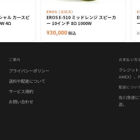
EROS（エロス）
アキシャル カースピ
EROS E-510 ミッドレンジ スピーカ
E
0W 4Ω
ー 10インチ 8Ω 1000W
ー
¥
30,000
税込
¥
ご案内
お支払い方
クレジットカード
プライバシーポリシー
AMEX）、
80
送料や配達について
配送につい
サービス規約
佐川急便に
お問い合わせ
送。