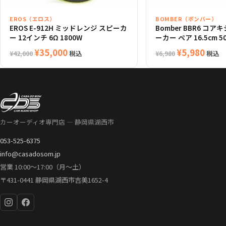
EROS（エロス）
BOMBER（ボンバー）
EROS E-912H ミッドレンジ スピーカ
Bomber BBR6 コ
ー 12インチ 6Ω 1800W
ーカー ペア 16.5cm 5
元
現
元
現
¥
35,000
¥
5,980
税込
税込
¥
42,000
¥
6,980
の
在
の
在
価
の
価
の
格
価
格
価
は
格
は
格
¥42,000
は
¥6,980
は
カーオーディオ専門店 — 静岡県湖西市
で
¥35,000
で
¥5,9
し
で
し
で
053-525-6375
た。
す。
た。
す。
info@casadosom.jp
営業 10:00〜17:00（月〜土）
〒431-0441 静岡県湖西市吉美1652-4