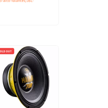
-alto-falantes/JBL-
OLD OUT