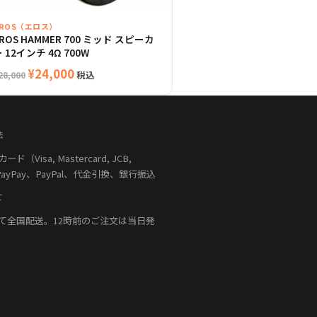
EROS（エロス）
ROS HAMMER 700 ミッド スピーカ
 12インチ 4Ω 700W
元
現
¥
24,000
税込
28,000
の
在
価
の
格
価
法
は
格
（Visa, Mastercard, JCB,
¥28,000
は
PayPay、PayPal、代金引換、銀行振込
で
¥24,000
し
で
て
た。
す。
て全国配送。12時前のご注文は当日発