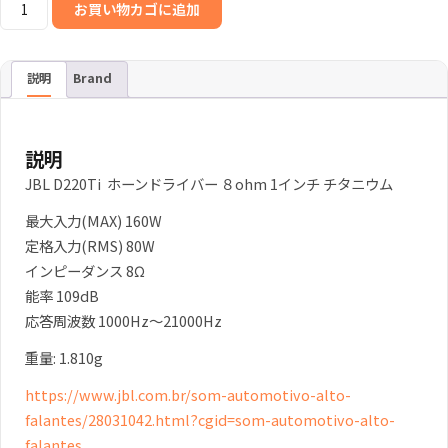
JBL
お買い物カゴに追加
D220Ti
ド
ラ
説明
Brand
イ
バ
ー
説明
チ
JBL D220Ti ホーンドライバー ８ohm 1インチ チタニウム
タ
最大入力(MAX) 160W
ニ
定格入力(RMS) 80W
ウ
インピーダンス 8Ω
ム
能率 109dB
160W
応答周波数 1000Hz～21000Hz
8Ω
個
重量: 1.810g
https://www.jbl.com.br/som-automotivo-alto-
falantes/28031042.html?cgid=som-automotivo-alto-
falantes