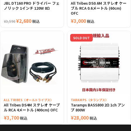
JBL DT160 PRO ドライバー フェ
All Tribes DS0.6M ステレオ ケー
ノリック 1インチ 120W 8Ω
ブル RCA 0.6メートル (60cm)
OFC
元
¥
2,680
現
¥
3,000
税込
税込
¥
3,590
の
在
価
の
SOLD OUT
格
価
は
格
¥3,590
は
で
¥2,680
し
で
た。
す。
ALL TRIBES（オールトライブス）
TARAMPS（タランプス）
All Tribes DS4M ステレオ ケーブ
Taramps BASS800 2Ω 1ch アン
ル RCA 4メートル (400cm) OFC
プ 800W
¥
3,700
¥
28,000
税込
税込