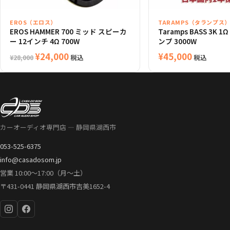
EROS（エロス）
TARAMPS（タランプス
EROS HAMMER 700 ミッド スピーカ
Taramps BASS 3K 
ー 12インチ 4Ω 700W
ンプ 3000W
元
現
¥
24,000
¥
45,000
税込
税込
¥
28,000
の
在
価
の
格
価
は
格
¥28,000
は
カーオーディオ専門店 — 静岡県湖西市
で
¥24,000
し
で
053-525-6375
た。
す。
info@casadosom.jp
営業 10:00〜17:00（月〜土）
〒431-0441 静岡県湖西市吉美1652-4