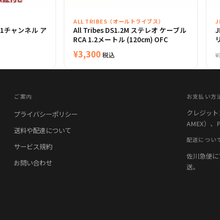
）
ALL TRIBES（オールトライブス）
1Ω 1チャンネル ア
All Tribes DS1.2M ステレオ ケーブル
J
RCA 1.2メートル (120cm) OFC
リ
¥
3,300
税込
¥
ご案内
お支払い方
クレジットカード
プライバシーポリシー
AMEX）、
送料や配達について
配送につい
サービス規約
佐川急便に
お問い合わせ
送。