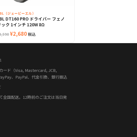
JBL（ジェービーエル）
BL DT160 PRO ドライバー フェノ
ック 1インチ 120W 8Ω
元
現
¥
2,680
税込
3,590
の
在
価
の
格
価
法
は
格
（Visa, Mastercard, JCB,
¥3,590
は
PayPay、PayPal、代金引換、銀行振込
で
¥2,680
し
で
て
た。
す。
て全国配送。12時前のご注文は当日発