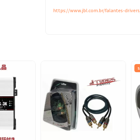
https://www.jbl.com.br/falantes-driver
S