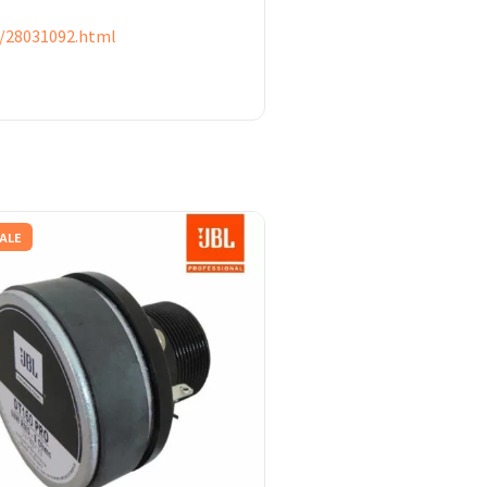
s/28031092.html
ALE