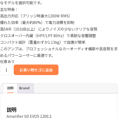
なモデルを選択可能です。
格
価
主な特長：
高出力対応（ブリッジ時最大1200W RMS）
は
格
優れた効率（最大約80%）で電力消費を抑制
¥33,980
は
高SNR（102dB以上） によりノイズの少ないクリアな音質
で
¥28,980
クロスオーバー内蔵（HPF/LPF 80Hz）で柔軟な音響調整
コンパクト設計（重量わずか1.13kg）で設置が簡単
し
で
このアンプは、プロフェッショナルなカーオーディオ構築や高音質を求
た。
す。
めるパワーユーザーに最適です。
在庫あり
SounDigital
お買い物カゴに追加
Evo5
1200.2
4Ω
説明
Brand
2
チ
ャ
説明
ン
Amplifier SD EVO5 1200.2