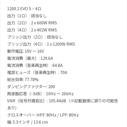
ネ
1200.2 EVO 5 – 4Ω
ル
出力（1Ω）: 該当なし
ア
出力（2Ω）: 2 x 600W RMS
ン
出力（4Ω）: 2 x 402W RMS
プ
ブリッジ出力（2Ω）: 該当なし
個
ブリッジ出力（4Ω）: 1 x 1200W RMS
動作電圧: 10V ～ 16V
電流消費（最大）: 129.6A
電流消費（音楽再生時）: 64.8A
推奨ヒューズ（音楽再生時）: 70A
総合効率: 77.78%
ダンピングファクター: 200
周波数応答（-3dB）: 10Hz ～ 20kHz
SNR（信号対雑音比）: 105.44dB（※記載数値に誤りの可能性
あり）
クロスオーバー: HPF: 80Hz / LPF: 80Hz
幅: 5.3インチ / 13.6 cm