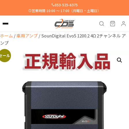
053-525-6375
営業時間 10:00 ～ 17:00（月曜日 ~ 土曜日）
ホーム
/
車用アンプ
/ SounDigital Evo5 1200.2 4Ω 2チャンネル ア
ンプ
セール