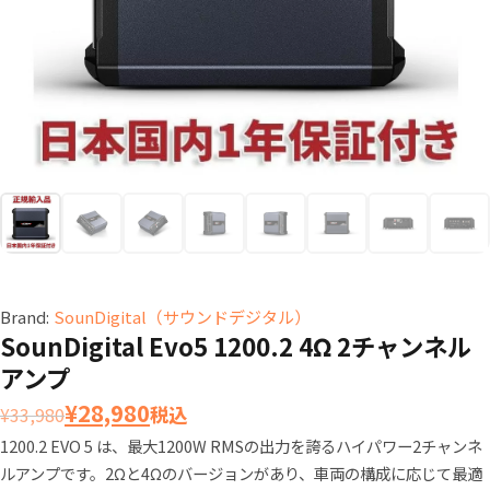
Brand:
SounDigital（サウンドデジタル）
SounDigital Evo5 1200.2 4Ω 2チャンネル
アンプ
元
現
¥
28,980
税込
¥
33,980
の
在
1200.2 EVO 5 は、最大1200W RMSの出力を誇るハイパワー2チャンネ
ルアンプです。2Ωと4Ωのバージョンがあり、車両の構成に応じて最適
価
の