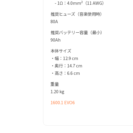
- 1Ω：4.0mm²（11 AWG）
推奨ヒューズ（音楽使用時）
80A
推奨バッテリー容量（最小）
90Ah
本体サイズ
・幅：12.9 cm
・奥行：14.7 cm
・高さ：6.6 cm
重量
1.20 kg
1600.1 EVO6