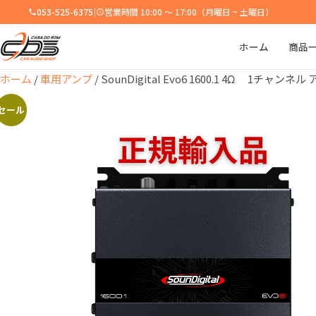
053-525-6375
|
営業時間 10:00 ～ 17:00（月曜日 ~ 土曜日）
ホーム
商品
ホーム
/
車用アンプ
/ SounDigital Evo6 1600.1 4Ω 1チャンネル
セール