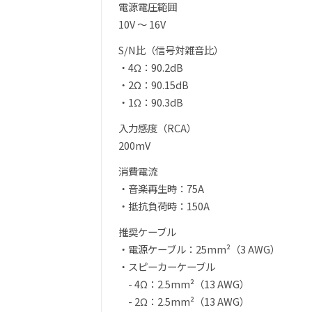
電源電圧範囲
10V ～ 16V
S/N比（信号対雑音比）
・4Ω：90.2dB
・2Ω：90.15dB
・1Ω：90.3dB
入力感度（RCA）
200mV
消費電流
・音楽再生時：75A
・抵抗負荷時：150A
推奨ケーブル
・電源ケーブル：25mm²（3 AWG）
・スピーカーケーブル
- 4Ω：2.5mm²（13 AWG）
- 2Ω：2.5mm²（13 AWG）