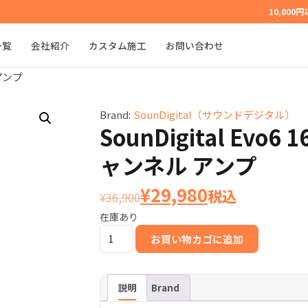
10,000
一覧
会社紹介
カスタム施工
お問い合わせ
 アンプ
Brand:
SounDigital（サウンドデジタル）
SounDigital Evo6 
ャンネル アンプ
元
現
¥
29,980
税込
¥
36,900
在庫あり
の
在
SounDigital
お買い物カゴに追加
価
の
Evo6
1600.1
格
価
4Ω
説明
Brand
1