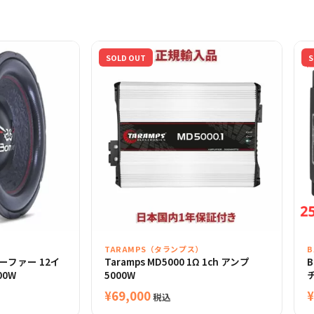
SOLD OUT
S
TARAMPS（タランプス）
ウーファー 12イ
Taramps MD5000 1Ω 1ch アンプ
B
00W
5000W
チ
¥
69,000
¥
税込