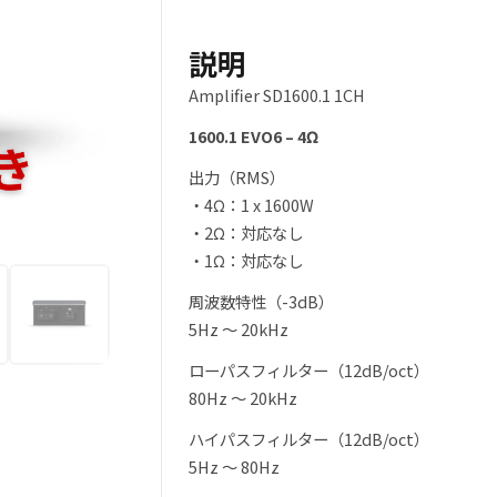
は
格
チ
¥36,900
は
ャ
説明
ン
で
¥29,980
Amplifier SD1600.1 1CH
ネ
ル
1600.1 EVO6 – 4Ω
し
で
ア
出力（RMS）
ン
た。
す。
・4Ω：1 x 1600W
プ
・2Ω：対応なし
個
・1Ω：対応なし
周波数特性（-3dB）
5Hz ～ 20kHz
ローパスフィルター（12dB/oct）
80Hz ～ 20kHz
ハイパスフィルター（12dB/oct）
5Hz ～ 80Hz