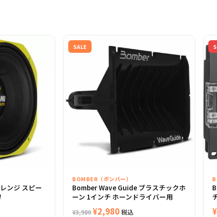
SALE
S
BOMBER（ボンバー）
ッドレンジ スピー
Bomber Wave Guide プラスチックホ
B
W
ーン 1インチ ホーンドライバー用
チ
元
現
¥
2,980
¥
税込
¥
3,980