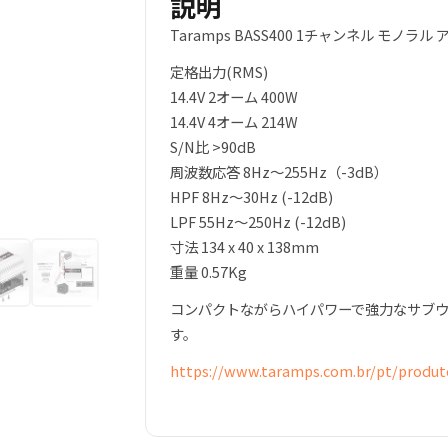
説明
Taramps BASS400 1チャンネル モノラル
定格出力(RMS)
14.4V 2オーム 400W
14.4V 4オーム 214W
S/N比 >90dB
周波数応答 8Hz～255Hz（-3dB）
HPF 8Hz～30Hz (-12dB)
LPF 55Hz～250Hz (-12dB)
寸法 134 x 40 x 138mm
重量 0.57Kg
コンパクトながらハイパワーで強力なサブ
す。
https://www.taramps.com.br/pt/produt