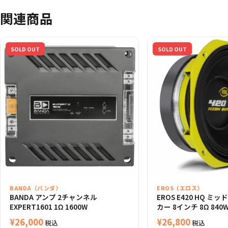
関連商品
SOLD OUT
SOLD OUT
BANDA（バンダ）
EROS（エロス）
BANDA アンプ 2チャンネル
EROS E420 HQ ミ
EXPERT1601 1Ω 1600W
カー 8インチ 8Ω 840
¥
26,000
¥
26,800
税込
税込