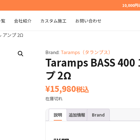
10,000
一覧
会社紹介
カスタム施工
お問い合わせ
ル アンプ 2Ω
Brand:
Taramps（タランプス）
Taramps BASS 4
プ 2Ω
¥
15,980
税込
在庫切れ
説明
追加情報
Brand