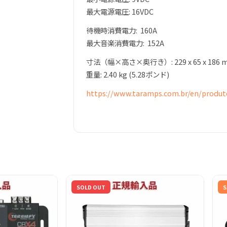
最大電源電圧: 16VDC
待機時消費電力: 160A
最大音楽消費電力: 152A
寸法（幅×高さ×奥行き）: 229 x 65 x 186 
重量: 2.40 kg (5.28ポンド)
https://www.taramps.com.br/en/produt
SOLD OUT
S