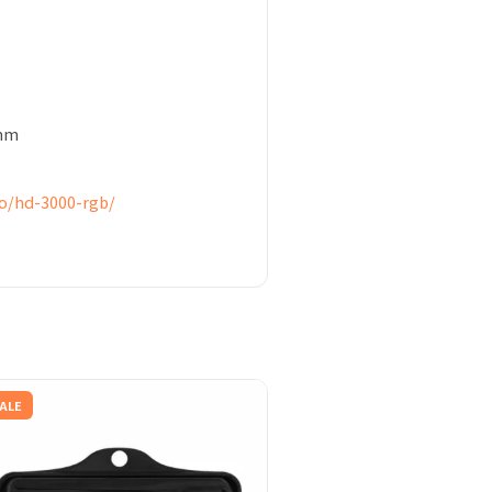
mm
o/hd-3000-rgb/
ALE