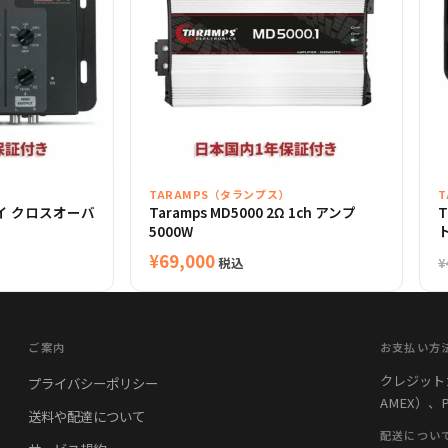
）
TARAMPS（タランプス）
ウェイ クロスオーバ
Taramps MD5000 2Ω 1ch アンプ
T
5000W
¥
69,000
税込
¥
ご案内
お支払い方
クレジットカード
プライバシーポリシー
AMEX）、
送料や配達について
配送につい