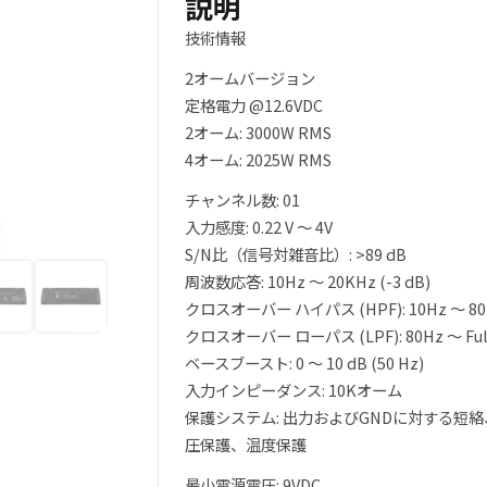
説明
技術情報
2オームバージョン
定格電力 @12.6VDC
2オーム: 3000W RMS
4オーム: 2025W RMS
チャンネル数: 01
入力感度: 0.22 V ～ 4V
S/N比（信号対雑音比）: >89 dB
周波数応答: 10Hz ～ 20KHz (-3 dB)
クロスオーバー ハイパス (HPF): 10Hz ～ 80
クロスオーバー ローパス (LPF): 80Hz ～ Ful
ベースブースト: 0 ～ 10 dB (50 Hz)
入力インピーダンス: 10Kオーム
保護システム: 出力およびGNDに対する短
圧保護、温度保護
最小電源電圧: 9VDC