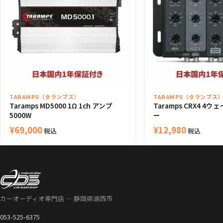
TARAMPS（タランプス）
TARAMPS（タランプス
Taramps MD5000 1Ω 1ch アンプ
Taramps CRX4 4
5000W
ー
¥
69,000
¥
12,980
税込
税込
カーオーディオ専門店 — 静岡県湖西市
053-525-6375