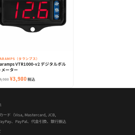
TARAMPS（タランプス）
aramps VTR1000-v2 デジタルボル
トメーター
元
現
¥
3,980
税込
4,980
の
在
価
の
格
価
法
は
格
（Visa, Mastercard, JCB,
¥4,980
は
PayPay、PayPal、代金引換、銀行振込
で
¥3,980
し
で
て