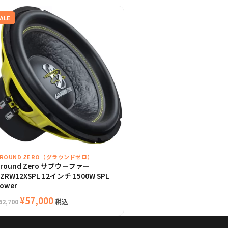
ALE
ROUND ZERO（グラウンドゼロ）
round Zero サブウーファー
ZRW12XSPL 12インチ 1500W SPL
ower
元
現
¥
57,000
税込
62,700
の
在
価
の