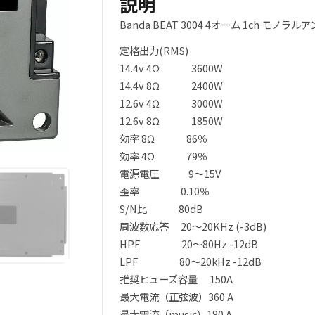
説明
Banda BEAT 3004 4オーム 1ch モノラルア
定格出力(RMS)
14.4v 4Ω 3600W
14.4v 8Ω 2400W
12.6v 4Ω 3000W
12.6v 8Ω 1850W
効率 8Ω 86％
効率 4Ω 79％
電源電圧 9～15V
歪率 0.10％
S/N比 80dB
周波数応答 20～20KHz (-3dB)
HPF 20～80Hz -12dB
LPF 80～20kHz -12dB
推奨ヒューズ容量 150A
最大電流（正弦波）360 A
最大電流（music）180 A