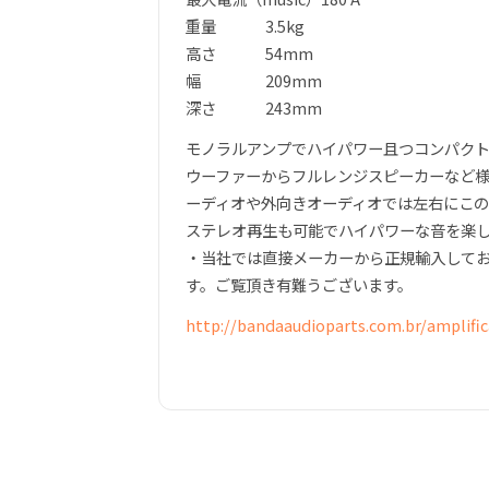
重量 3.5kg
高さ 54mm
幅 209mm
深さ 243mm
モノラルアンプでハイパワー且つコンパク
ウーファーからフルレンジスピーカーなど
ーディオや外向きオーディオでは左右にこ
ステレオ再生も可能でハイパワーな音を楽
・当社では直接メーカーから正規輸入して
す。ご覧頂き有難うございます。
http://bandaaudioparts.com.br/amplifi