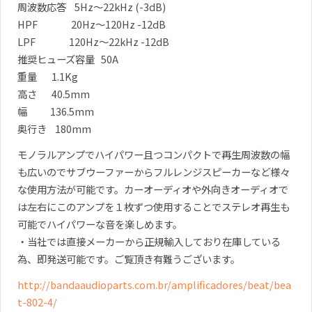
周波数応答 5Hz～22kHz (-3dB)
HPF 20Hz～120Hz -12dB
LPF 120Hz～22kHz -12dB
推奨ヒューズ容量 50A
重量 1.1Kg
高さ 40.5mm
幅 136.5mm
奥行き 180mm
モノラルアンプでハイパワー且つコンパクトで再生周波数の幅
も広いのでサブウーファーからフルレンジスピーカーなど様々
な使用方法が可能です。カーオーディオや外向きオーディオで
は左右にこのアンプを１枚ずつ使用することでステレオ再生も
可能でハイパワーな音を楽しめます。
・当社では直接メーカーから正規輸入しており在庫している
為、即発送可能です。ご覧頂き有難うございます。
http://bandaaudioparts.com.br/amplificadores/beat/bea
t-802-4/