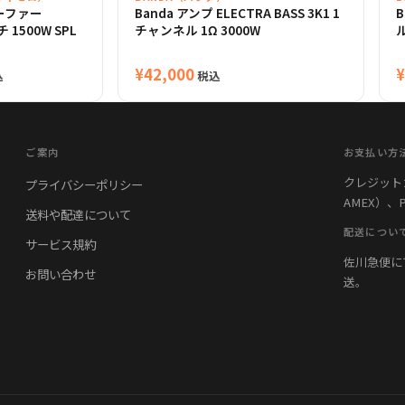
ウーファー
Banda アンプ ELECTRA BASS 3K1 1
B
 1500W SPL
チャンネル 1Ω 3000W
ル
¥
42,000
¥
込
税込
ご案内
お支払い方
クレジットカード
プライバシーポリシー
AMEX）、
7,000
送料や配達について
配送につい
サービス規約
。
佐川急便に
お問い合わせ
送。