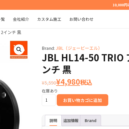
10,000
一覧
会社紹介
カスタム施工
お問い合わせ
ン 2インチ 黒
Brand:
JBL（ジェービーエル）
JBL HL14-50 TR
ンチ 黒
元
現
¥
4,980
税込
¥
5,590
在庫あり
の
在
JBL
お買い物カゴに追加
価
の
HL14-
50
格
価
TRIO
説明
追加情報
Brand
ア