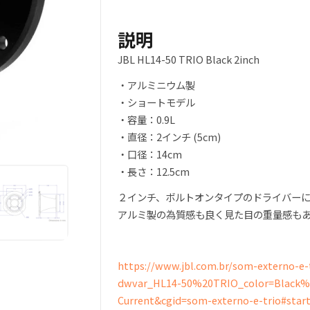
は
格
ル
¥5,590
は
ミ
説明
ホ
で
¥4,980
JBL HL14-50 TRIO Black 2inch
ー
ン
・アルミニウム製
し
で
2
・ショートモデル
イ
た。
す。
・容量：0.9L
ン
・直径：2インチ (5cm)
チ
・口径：14cm
黒
・長さ：12.5cm
個
２インチ、ボルトオンタイプのドライバー
アルミ製の為質感も良く見た目の重量感も
https://www.jbl.com.br/som-externo-e
dwvar_HL14-50%20TRIO_color=Black%
Current&cgid=som-externo-e-trio#star