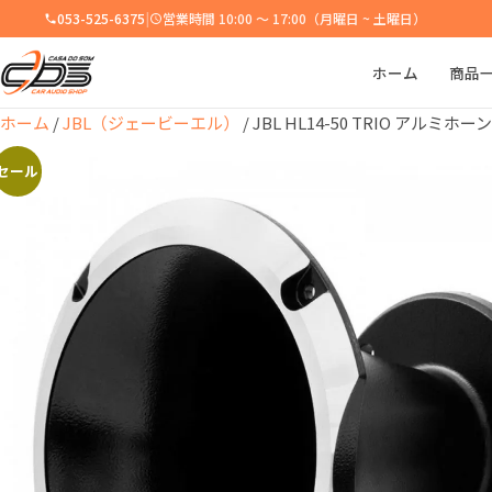
053-525-6375
|
営業時間 10:00 ～ 17:00（月曜日 ~ 土曜日）
ホーム
商品
ホーム
/
JBL（ジェービーエル）
/ JBL HL14-50 TRIO アルミホー
セール