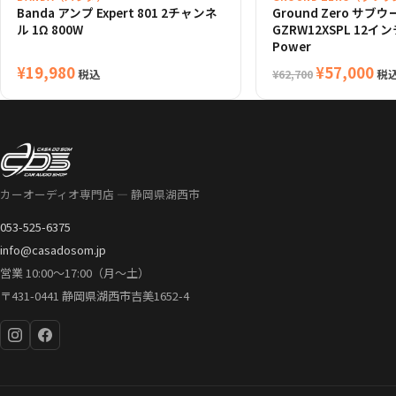
Banda アンプ Expert 801 2チャンネ
Ground Zero サブ
ル 1Ω 800W
GZRW12XSPL 12インチ
Power
元
現
¥
19,980
¥
57,000
税込
税
¥
62,700
の
在
価
の
格
価
は
格
¥62,700
は
カーオーディオ専門店 — 静岡県湖西市
で
¥5
し
で
053-525-6375
た。
す
info@casadosom.jp
営業 10:00〜17:00（月〜土）
〒431-0441 静岡県湖西市吉美1652-4