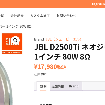
10,000
一覧
会社紹介
カスタム施工
お問い合わせ
バー 1インチ 80W 8Ω
Brand:
JBL（ジェービーエル）
JBL D2500Ti ネ
1インチ 80W 8Ω
¥
17,980
税込
在庫切れ
説明
追加情報
Brand