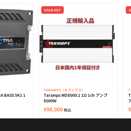
SOLD OUT
S
TARAMPS（タランプス）
 BASS 5K1 1
Taramps MD8000.1 1Ω 1ch アンプ
T
8000W
ア
¥
98,000
¥
税込