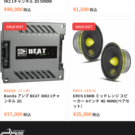
5K2 1チャンネル 2Ω 5000W
¥
80,000
¥
1,500
税込
税込
SOLD OUT
SOLD OUT
BANDA（バンダ）
EROS（エロス）
Banda アンプ BEAT 3002 1チャ
EROS E6MB ミッドレンジ スピ
ンネル 2Ω
ーカー 6インチ 4Ω 400W(ペアセ
ット）
¥
37,000
¥
25,000
税込
税込