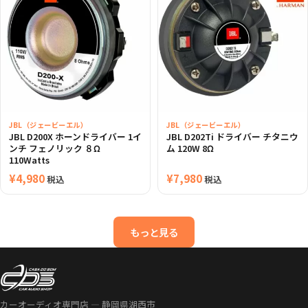
JBL（ジェービーエル）
JBL（ジェービーエル）
JBL D200X ホーンドライバー 1イ
JBL D202Ti ドライバー チタニウ
ンチ フェノリック ８Ω
ム 120W 8Ω
110Watts
¥
4,980
¥
7,980
税込
税込
もっと見る
カーオーディオ専門店 — 静岡県湖西市