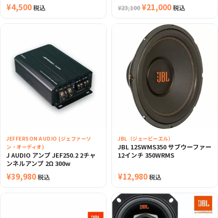
¥
4,500
元
¥
21,000
現
税込
税込
¥
23,100
の
在
価
の
格
価
は
格
¥23,100
は
で
¥21,000
し
で
た。
す。
JEFFERSON AUDIO (ジェファーソ
JBL（ジェービーエル）
JBL 12SWMS350 サブウーファー
ン・オーディオ)
J AUDIO アンプ JEF250.2 2チャ
12インチ 350WRMS
ンネルアンプ 2Ω 300w
¥
39,980
¥
12,980
税込
税込