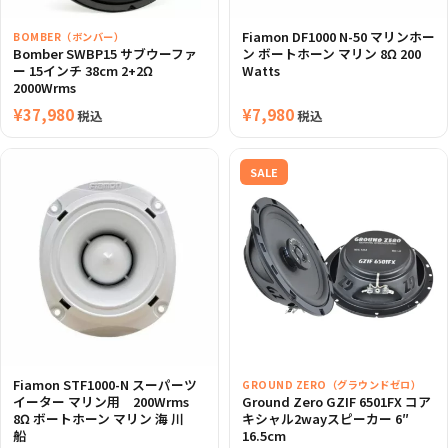
Fiamon DF1000 N-50 マリンホー
BOMBER（ボンバー）
Bomber SWBP15 サブウーファ
ン ボートホーン マリン 8Ω 200
ー 15インチ 38cm 2+2Ω
Watts
2000Wrms
¥
37,980
¥
7,980
税込
税込
SALE
Fiamon STF1000-N スーパーツ
GROUND ZERO（グラウンドゼロ）
イーター マリン用 200Wrms
Ground Zero GZIF 6501FX コア
8Ω ボートホーン マリン 海 川
キシャル2wayスピーカー 6″
船
16.5cm